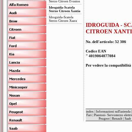
Sterzo Citroen Evasion
Idroguida-Scatola
Sterzo Citroen Xantia
Idroguida-Scatola
Sterzo Citroen Xsara
IDROGUIDA - S
CITROEN XANT
No. dell'articolo: 52 306
Codice EAN
" 4019064077084
Per vedere la compatibilità 
index
|
Informazioni sull'azienda
Fari
|
Piantoni- Servosterzo elettr
Peugeot
|
Renault
|
Saab