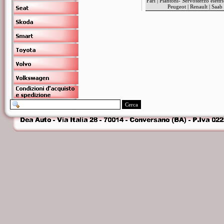
Fari
|
Piantoni- Servosterzo elettr
Peugeot
|
Renault
|
Saab
Cerca